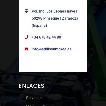
Pol. Ind. Los Leones nave F
50298 Pinseque | Zaragoza
(España)
+34 678 42 44 80
info@addisonmckee.es
ENLACES
Servicios