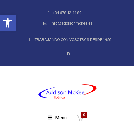
+34 678 42 44 80
Abrir barra de herramientas
info@addisonmckee.es
TRABAJANDO CON VOSOTROS DESDE 1956
0
Menu