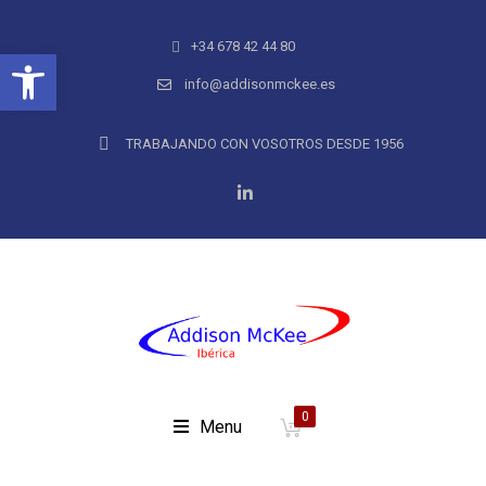
+34 678 42 44 80
Abrir barra de herramientas
info@addisonmckee.es
TRABAJANDO CON VOSOTROS DESDE 1956
0
Menu