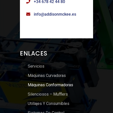
+34 678 42 44 80
info@addisonmckee.es
ENLACES
Servicios
Máquinas Curvadoras
Máquinas Conformadoras
Silenciosos – Mufflers
Utillajes Y Consumibles
Sistemas De Control