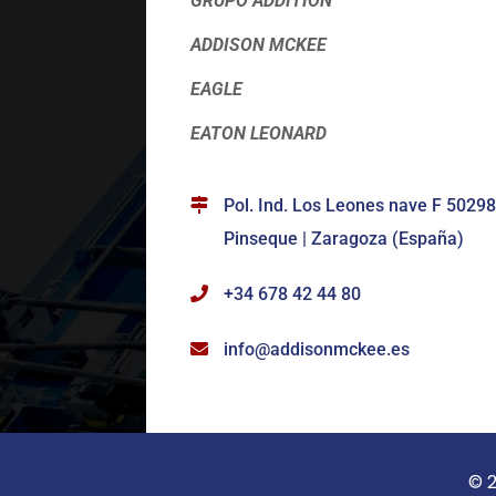
GRUPO ADDITION
ADDISON MCKEE
EAGLE
EATON LEONARD
Pol. Ind. Los Leones nave F 50298
Pinseque | Zaragoza (España)
+34 678 42 44 80
info@addisonmckee.es
© 2