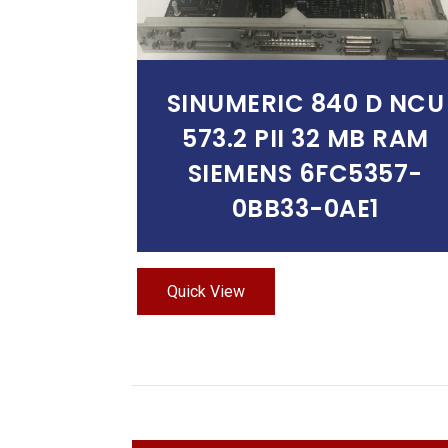
SINUMERIC 840 D NCU
573.2 PII 32 MB RAM
SIEMENS 6FC5357-
0BB33-0AE1
Quick View