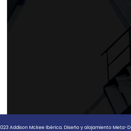
023 Addison Mckee Ibérica. Diseño y alojamiento
Meta-D