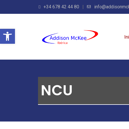
+34 678 42 44 80
info@addisonmc
Abrir barra de herramientas
In
NCU