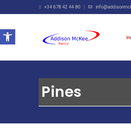
+34 678 42 44 80
info@addisonmc
Abrir barra de herramientas
In
Pines