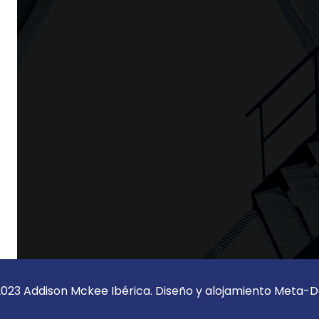
023 Addison Mckee Ibérica. Diseño y alojamiento
Meta-D