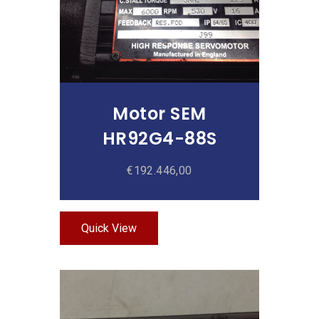
Motor SEM
HR92G4-88S
€
192.446,00
Quick View