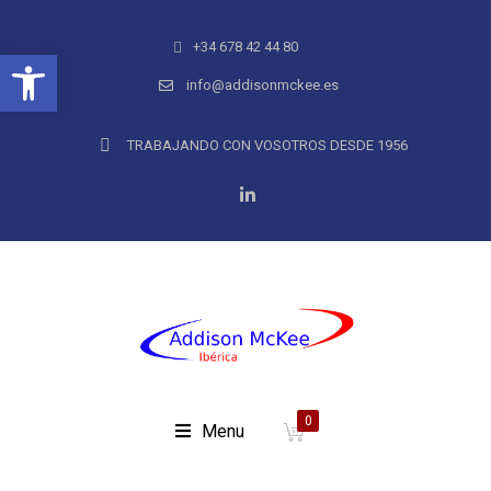
+34 678 42 44 80
Abrir barra de herramientas
info@addisonmckee.es
TRABAJANDO CON VOSOTROS DESDE 1956
0
Menu