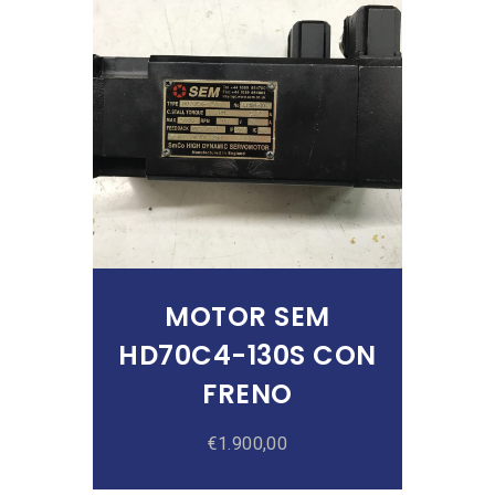
Añadir Al Carrito
MOTOR SEM
HD70C4-130S CON
FRENO
€
1.900,00