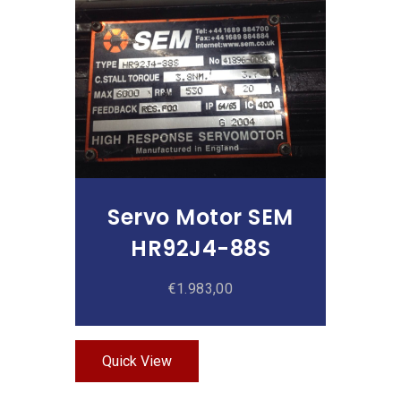
Añadir Al Carrito
Servo Motor SEM
HR92J4-88S
€
1.983,00
Quick View