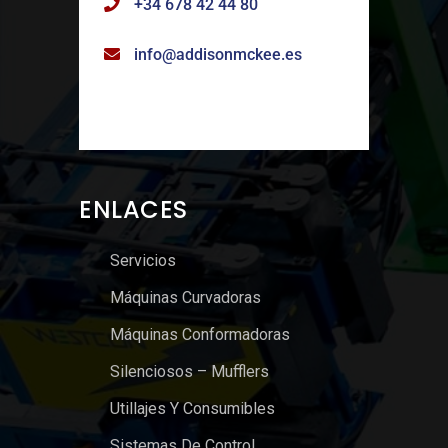
+34 678 42 44 80
info@addisonmckee.es
ENLACES
Servicios
Máquinas Curvadoras
Máquinas Conformadoras
Silenciosos – Mufflers
Utillajes Y Consumibles
Sistemas De Control