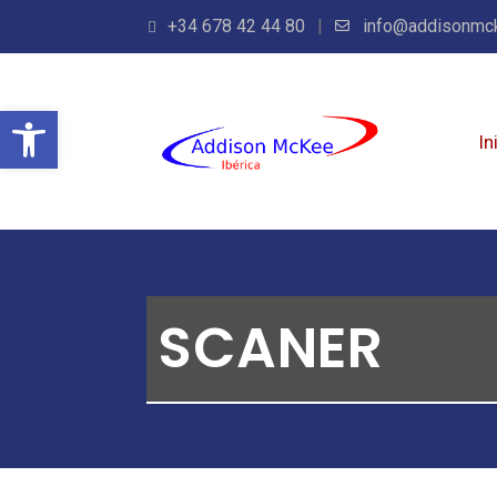
+34 678 42 44 80
info@addisonmc
Abrir barra de herramientas
In
SCANER