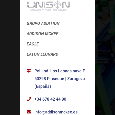
GRUPO ADDITION
ADDISON MCKEE
EAGLE
EATON LEONARD
Pol. Ind. Los Leones nave F
50298 Pinseque | Zaragoza
(España)
+34 678 42 44 80
info@addisonmckee.es