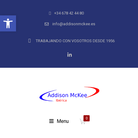
+34 678 42 44 80
Abrir barra de herramientas
info@addisonmckee.es
TRABAJANDO CON VOSOTROS DESDE 1956
0
Menu