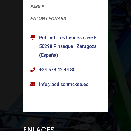
EAGLE
EATON LEONARD
Pol. Ind. Los Leones nave F
50298 Pinseque | Zaragoza
(España)
+34 678 42 44 80
info@addisonmckee.es
ENLACES