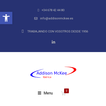
+34 678 42 44 80
Abrir barra de herramientas
info@addisonmckee.es
TRABAJANDO CON VOSOTROS DESDE 1956
0
Menu