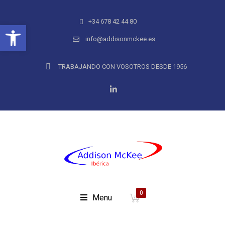
+34 678 42 44 80
Abrir barra de herramientas
info@addisonmckee.es
TRABAJANDO CON VOSOTROS DESDE 1956
0
Menu