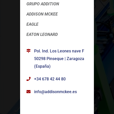
GRUPO ADDITION
ADDISON MCKEE
EAGLE
EATON LEONARD
Pol. Ind. Los Leones nave F
50298 Pinseque | Zaragoza
(España)
+34 678 42 44 80
info@addisonmckee.es