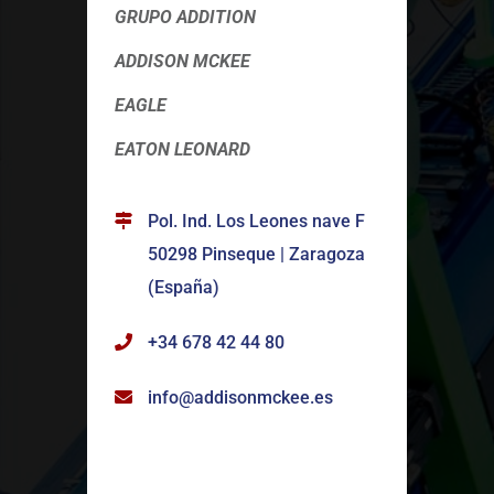
GRUPO ADDITION
ADDISON MCKEE
EAGLE
EATON LEONARD
Pol. Ind. Los Leones nave F
50298 Pinseque | Zaragoza
(España)
+34 678 42 44 80
info@addisonmckee.es