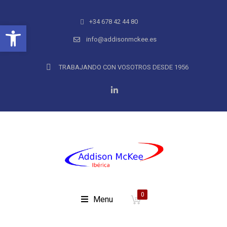
+34 678 42 44 80
Abrir barra de herramientas
info@addisonmckee.es
TRABAJANDO CON VOSOTROS DESDE 1956
0
Menu