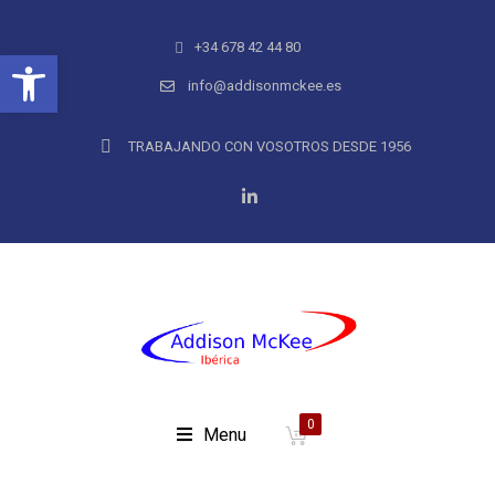
+34 678 42 44 80
Abrir barra de herramientas
info@addisonmckee.es
TRABAJANDO CON VOSOTROS DESDE 1956
0
Menu