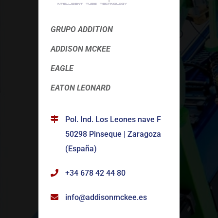
GRUPO ADDITION
ADDISON MCKEE
EAGLE
EATON LEONARD
Pol. Ind. Los Leones nave F
50298 Pinseque | Zaragoza
(España)
+34 678 42 44 80
info@addisonmckee.es