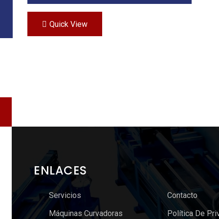
Quick View
ENLACES
Servicios
Contacto
Máquinas Curvadoras
Política De Pri