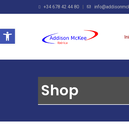
+34 678 42 44 80
info@addisonmc
Abrir barra de herramientas
In
Shop