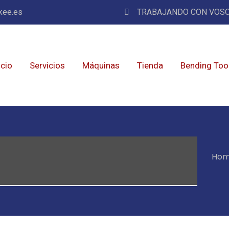
kee.es
TRABAJANDO CON VOSO
icio
Servicios
Máquinas
Tienda
Bending Too
Ho