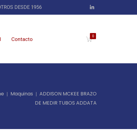
TROS DESDE 1956
0
l
Contacto
me
Maquinas
ADDISON MCKEE BRAZO
DE MEDIR TUBOS ADDATA