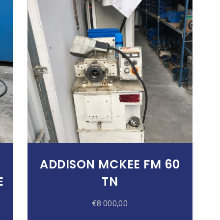
Añadir Al Carrito
ADDISON MCKEE FM 60
E
TN
R
€
8.000,00