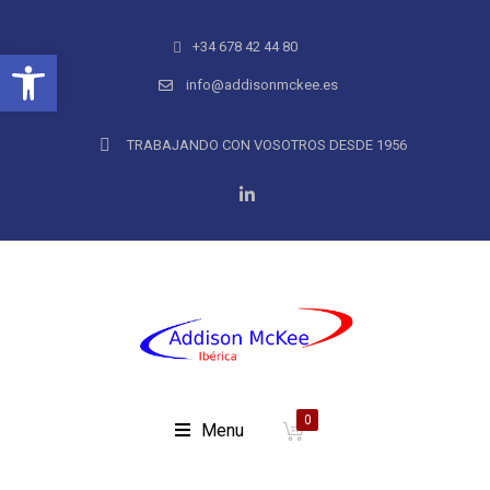
+34 678 42 44 80
Abrir barra de herramientas
info@addisonmckee.es
TRABAJANDO CON VOSOTROS DESDE 1956
0
Menu