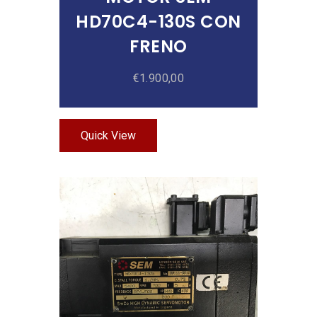
HD70C4-130S CON
FRENO
€
1.900,00
Quick View
Añadir Al Carrito