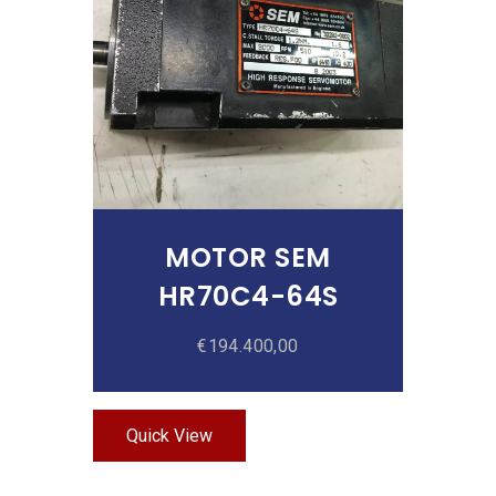
Añadir Al Carrito
MOTOR SEM
HR70C4-64S
€
194.400,00
Quick View