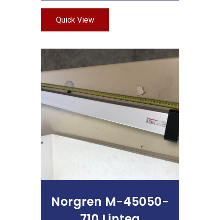
Quick View
Leer Más
Norgren M-45050-
710 Lintea