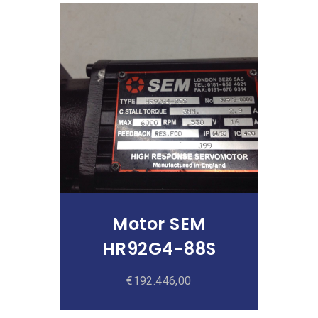
Añadir Al Carrito
Motor SEM
HR92G4-88S
€
192.446,00