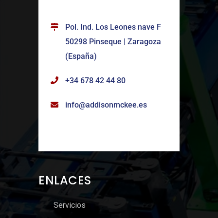
Pol. Ind. Los Leones nave F
50298 Pinseque | Zaragoza
(España)
+34 678 42 44 80
info@addisonmckee.es
ENLACES
Servicios