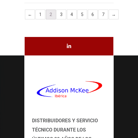
←
1
2
3
4
5
6
7
→
DISTRIBUIDORES Y SERVICIO
TÉCNICO
DURANTE LOS