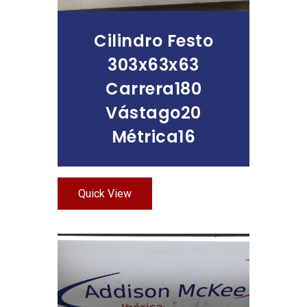
Cilindro Festo
303x63x63
Carrera180
Vástago20
Métrica16
Quick View