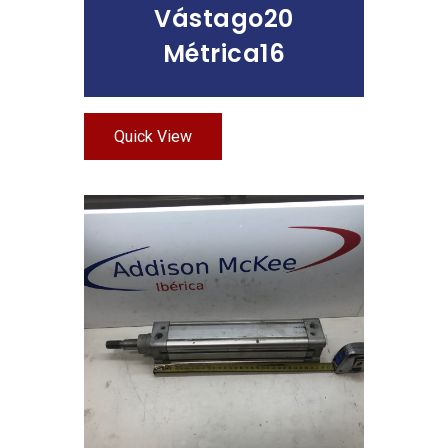
Vástago20
Métrica16
Quick View
Leer Más