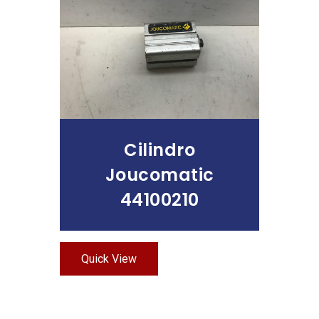
Leer Más
Cilindro
Joucomatic
44100210
Quick View