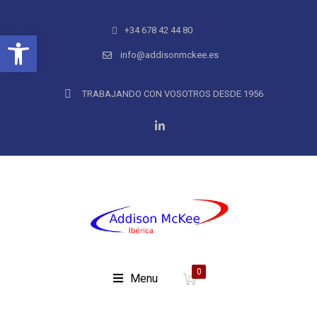
+34 678 42 44 80
Abrir barra de herramientas
info@addisonmckee.es
TRABAJANDO CON VOSOTROS DESDE 1956
0
Menu