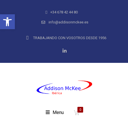
+34 678 42 44 80
Abrir barra de herramientas
info@addisonmckee.es
TRABAJANDO CON VOSOTROS DESDE 1956
0
Menu