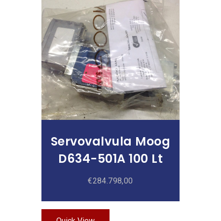
Añadir Al Carrito
Servovalvula Moog
D634-501A 100 Lt
€
284.798,00
Quick View