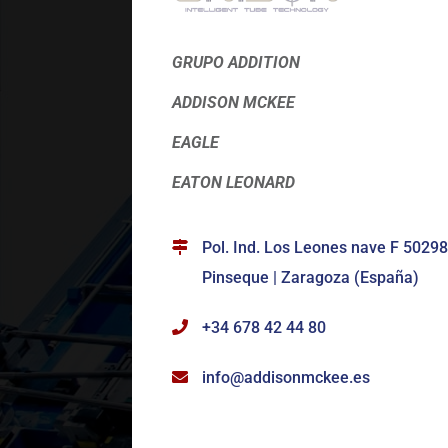
GRUPO ADDITION
ADDISON MCKEE
EAGLE
EATON LEONARD
Pol. Ind. Los Leones nave F 50298
Pinseque | Zaragoza (España)
+34 678 42 44 80
info@addisonmckee.es