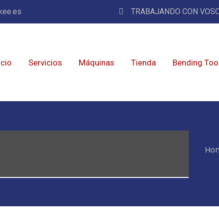
kee.es
TRABAJANDO CON VOSO
icio
Servicios
Máquinas
Tienda
Bending Too
Ho