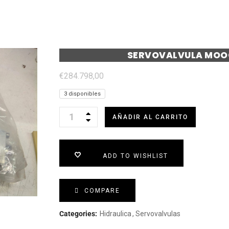
SERVOVALVULA MOOG
€
284.798,00
3 disponibles
Servovalvula
AÑADIR AL CARRITO
Moog
ADD TO WISHLIST
D634-
501A
COMPARE
100
Categories:
Hidraulica
Servovalvulas
lt