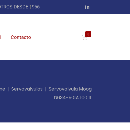
TROS DESDE 1956
0
l
Contacto
me
Servovalvulas
Servovalvula Moog
D634-501A 100 lt