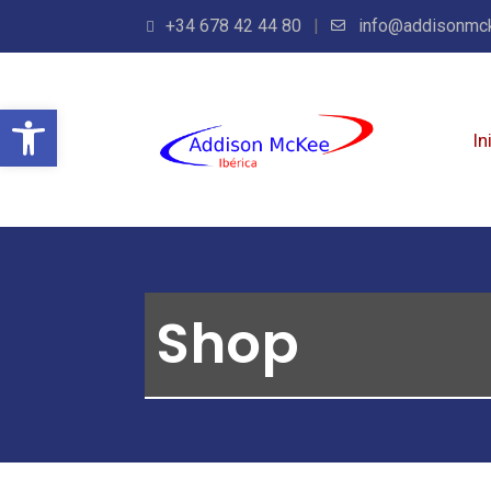
+34 678 42 44 80
info@addisonmc
Abrir barra de herramientas
In
Shop