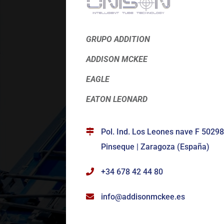
GRUPO ADDITION
ADDISON MCKEE
EAGLE
EATON LEONARD
Pol. Ind. Los Leones nave F 50298
Pinseque | Zaragoza (España)
+34 678 42 44 80
info@addisonmckee.es