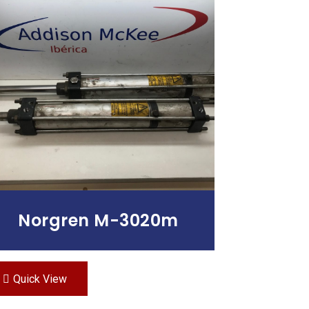
Leer Más
Norgren M-3020m
Quick View