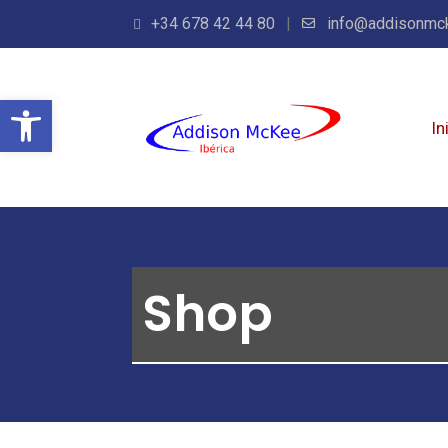
+34 678 42 44 80
info@addisonmc
Abrir barra de herramientas
In
Shop