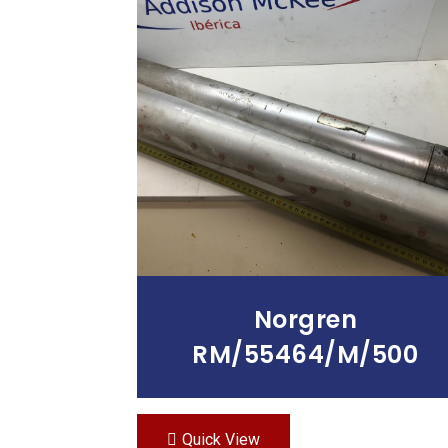
Leer Más
Norgren
RM/55464/M/500
Quick View