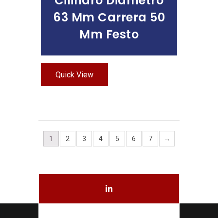
Cilindro Diámetro
63 Mm Carrera 50
Mm Festo
Quick View
1
2
3
4
5
6
7
→