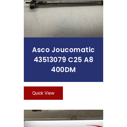
Asco Joucomatic
43513079 C25 A8
400DM
Quick View