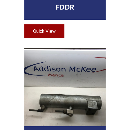
FDDR
Quick View
Leer Más