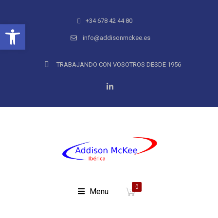
+34 678 42 44 80
Abrir barra de herramientas
info@addisonmckee.es
TRABAJANDO CON VOSOTROS DESDE 1956
0
Menu