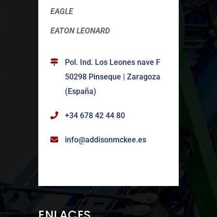
EAGLE
EATON LEONARD
Pol. Ind. Los Leones nave F
50298 Pinseque | Zaragoza
(España)
+34 678 42 44 80
info@addisonmckee.es
ENLACES