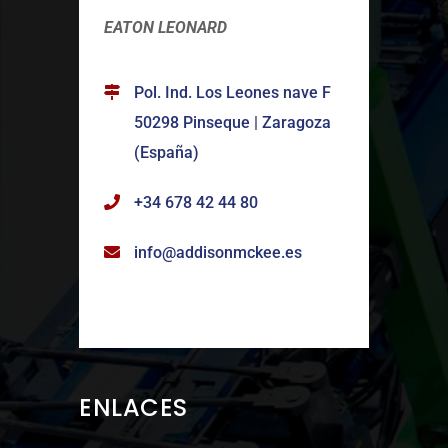
EATON LEONARD
Pol. Ind. Los Leones nave F
50298 Pinseque | Zaragoza
(España)
+34 678 42 44 80
info@addisonmckee.es
ENLACES