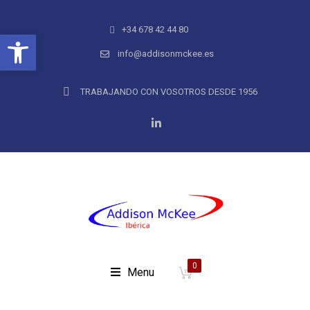
+34 678 42 44 80
Abrir barra de herramientas
info@addisonmckee.es
TRABAJANDO CON VOSOTROS DESDE 1956
0
Menu