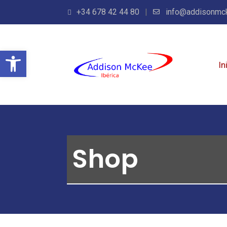
+34 678 42 44 80
info@addisonmc
Abrir barra de herramientas
In
Shop