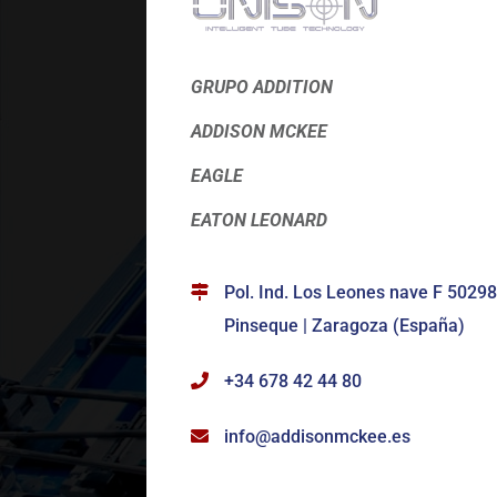
GRUPO ADDITION
ADDISON MCKEE
EAGLE
EATON LEONARD
Pol. Ind. Los Leones nave F 50298
Pinseque | Zaragoza (España)
+34 678 42 44 80
info@addisonmckee.es