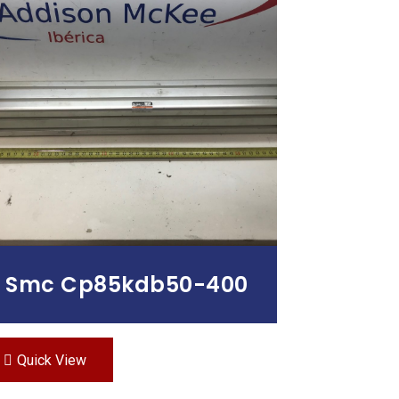
Leer Más
Smc Cp85kdb50-400
Quick View