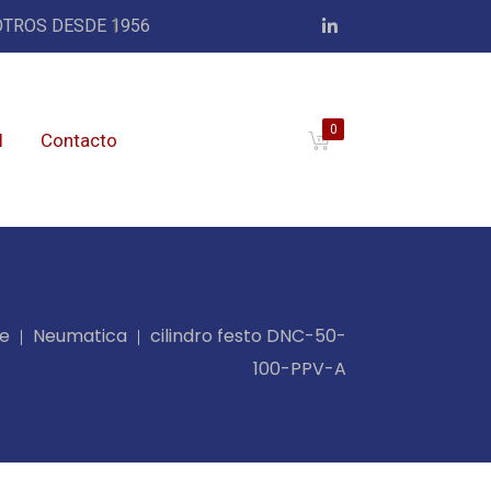
TROS DESDE 1956
0
l
Contacto
e
Neumatica
cilindro festo DNC-50-
100-PPV-A