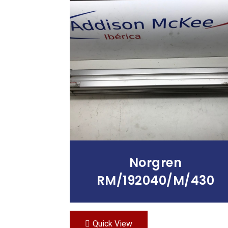
Leer Más
Norgren
RM/192040/M/430
Quick View