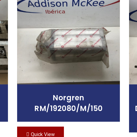
Leer Más
Norgren
RM/192080/M/150
Quick View