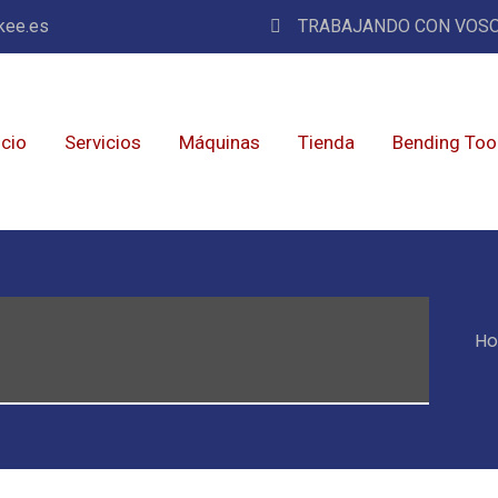
kee.es
TRABAJANDO CON VOSO
icio
Servicios
Máquinas
Tienda
Bending Too
H