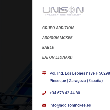
GRUPO ADDITION
ADDISON MCKEE
EAGLE
EATON LEONARD
Pol. Ind. Los Leones nave F 50298
Pinseque | Zaragoza (España)
+34 678 42 44 80
info@addisonmckee.es