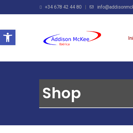
+34 678 42 44 80
info@addisonmc
Abrir barra de herramientas
In
Shop