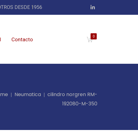
TROS DESDE 1956
0
l
Contacto
ome
Neumatica
cilindro norgren RM-
192080-M-350