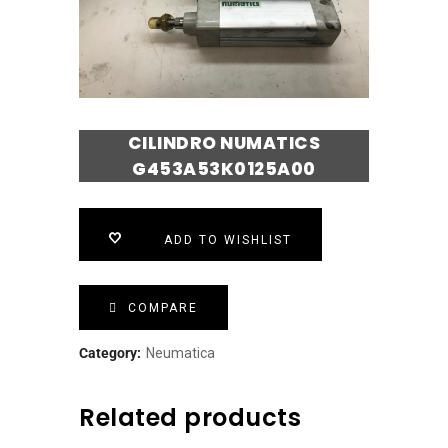
CILINDRO NUMATICS
G453A53K0125A00
ADD TO WISHLIST
COMPARE
Category:
Neumatica
Related products