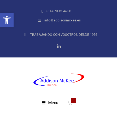
+34 678 42 44 80
Abrir barra de herramientas
info@addisonmckee.es
TRABAJANDO CON VOSOTROS DESDE 1956
0
Menu