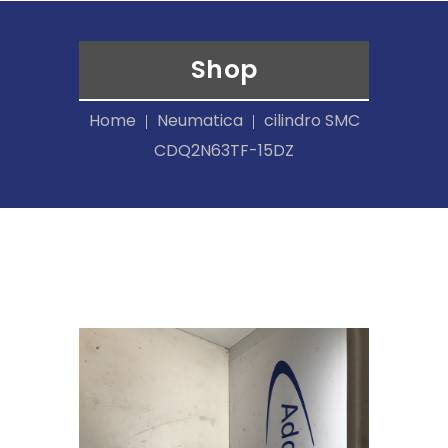
Shop
Home
Neumatica
cilindro SMC
CDQ2N63TF-15DZ