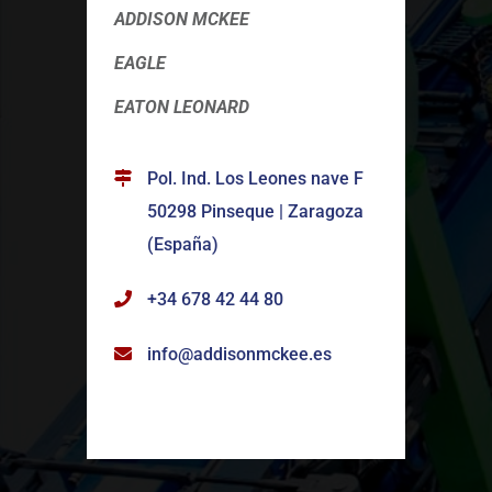
ADDISON MCKEE
EAGLE
EATON LEONARD
Pol. Ind. Los Leones nave F
50298 Pinseque | Zaragoza
(España)
+34 678 42 44 80
info@addisonmckee.es