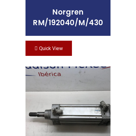
Norgren
RM/192040/M/430
Quick View
Leer Más