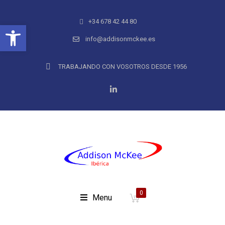
+34 678 42 44 80
Abrir barra de herramientas
info@addisonmckee.es
TRABAJANDO CON VOSOTROS DESDE 1956
0
Menu