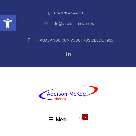
+34 678 42 44 80
Abrir barra de herramientas
info@addisonmckee.es
TRABAJANDO CON VOSOTROS DESDE 1956
0
Menu