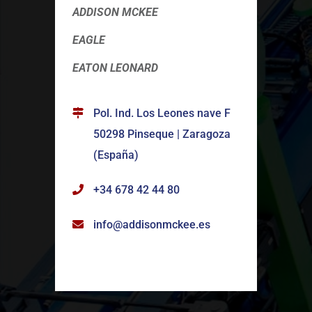
ADDISON MCKEE
EAGLE
EATON LEONARD
Pol. Ind. Los Leones nave F
50298 Pinseque | Zaragoza
(España)
+34 678 42 44 80
info@addisonmckee.es