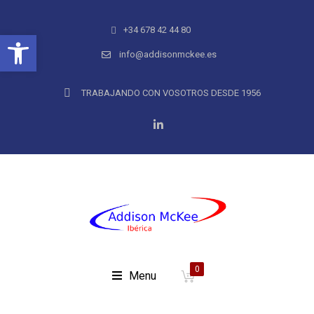
+34 678 42 44 80
Abrir barra de herramientas
info@addisonmckee.es
TRABAJANDO CON VOSOTROS DESDE 1956
0
Menu