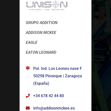
GRUPO ADDITION
ADDISON MCKEE
EAGLE
EATON LEONARD
Pol. Ind. Los Leones nave F
50298 Pinseque | Zaragoza
(España)
+34 678 42 44 80
info@addisonmckee.es